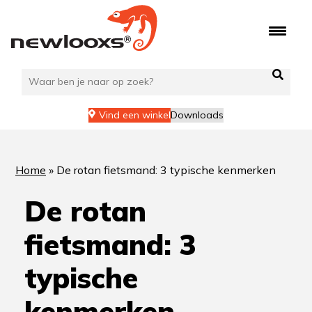
Ga
naar
de
inhoud
Vind een winkel
Downloads
Home
»
De rotan fietsmand: 3 typische kenmerken
De rotan
fietsmand: 3
typische
kenmerken