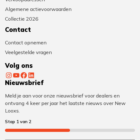
Algemene actievoorwaarden
Collectie 2026
Contact
Contact opnemen
Veelgestelde vragen
Volg ons
Instagram
YouTube
Facebook
LinkedIn
Nieuwsbrief
Meld je aan voor onze nieuwsbrief voor dealers en
ontvang 4 keer per jaar het laatste nieuws over New
Looxs.
Stap
1
van
2
50%