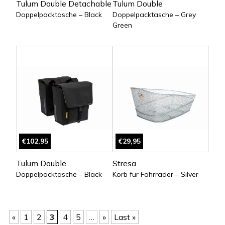
Tulum Double Detachable
Tulum Double
Doppelpacktasche – Black
Doppelpacktasche – Grey
Green
€102,95
€29,95
Tulum Double
Stresa
Doppelpacktasche – Black
Korb für Fahrräder – Silver
«
1
2
3
4
5
…
»
Last »