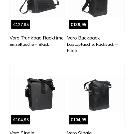
€127,95
€139,95
Varo Trunkbag Racktime
Varo Backpack
Einzeltasche – Black
Laptoptasche, Rucksack –
Black
€104,95
€104,95
Varo Single
Varo Single