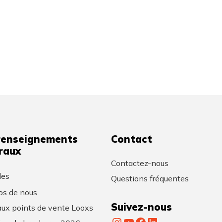
renseignements
Contact
raux
Contactez-nous
les
Questions fréquentes
os de nous
Suivez-nous
ux points de vente Looxs
Instagram
YouTube
Facebook
LinkedIn