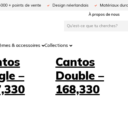
5000 + points de vente
Design néerlandais
Matériaux dura
À propos de nous
èmes & accessoires
Collections
ntos
Cantos
gle –
Double –
,330
168,330