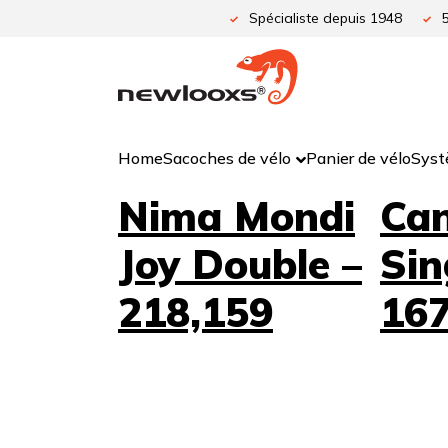
Aller
Spécialiste depuis 1948
au
contenu
Home
Sacoches de vélo
Panier de vélo
Syst
Nima Mondi
Ca
Joy Double –
Sin
218,159
167