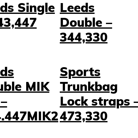
ds Single
Leeds
43,447
Double –
344,330
ds
Sports
uble MIK
Trunkbag
 –
Lock straps 
4.447MIK2
473,330