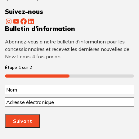
Suivez-nous
Instagram
YouTube
Facebook
LinkedIn
Bulletin d’information
Abonnez-vous à notre bulletin d’information pour les
concessionnaires et recevez les dernières nouvelles de
New Looxs 4 fois par an.
Étape
1
sur
2
50%
N
N
o
C
o
m
o
m
u
(
Suivant
r
N
r
i