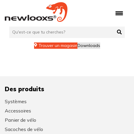
Aller
au
contenu
Trouver un magasin
Downloads
Des produits
Systèmes
Accessoires
Panier de vélo
Sacoches de vélo