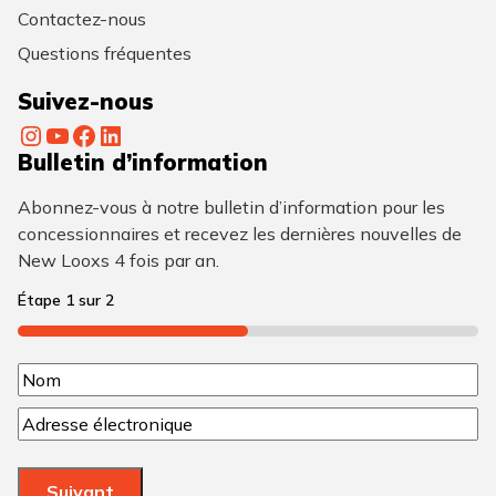
Contactez-nous
Questions fréquentes
Suivez-nous
Instagram
YouTube
Facebook
LinkedIn
Bulletin d’information
Abonnez-vous à notre bulletin d’information pour les
concessionnaires et recevez les dernières nouvelles de
New Looxs 4 fois par an.
Étape
1
sur
2
50%
N
N
o
C
o
m
o
m
u
(
Suivant