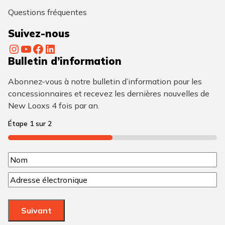
Questions fréquentes
Suivez-nous
Instagram
YouTube
Facebook
LinkedIn
Bulletin d’information
Abonnez-vous à notre bulletin d’information pour les
concessionnaires et recevez les dernières nouvelles de
New Looxs 4 fois par an.
Étape
1
sur
2
50%
N
N
o
C
o
m
o
m
u
(
Suivant
r
N