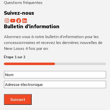
Questions fréquentes
Suivez-nous
Instagram
YouTube
Facebook
LinkedIn
Bulletin d’information
Abonnez-vous à notre bulletin d’information pour les
concessionnaires et recevez les dernières nouvelles de
New Looxs 4 fois par an.
Étape
1
sur
2
50%
N
N
o
C
o
m
o
m
u
(
Suivant
r
N
r