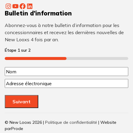
Instagram
YouTube
Facebook
LinkedIn
Bulletin d’information
Abonnez-vous à notre bulletin d’information pour les
concessionnaires et recevez les dernières nouvelles de
New Looxs 4 fois par an.
Étape
1
sur
2
50%
N
N
o
C
o
m
o
m
u
(
Suivant
r
N
r
é
i
© New Looxs 2026 |
Politique de confidentialité
| Website
e
c
parProde
l