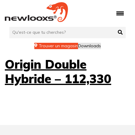
Aller
au
contenu
Trouver un magasin
Downloads
Origin Double
Hybride – 112,330