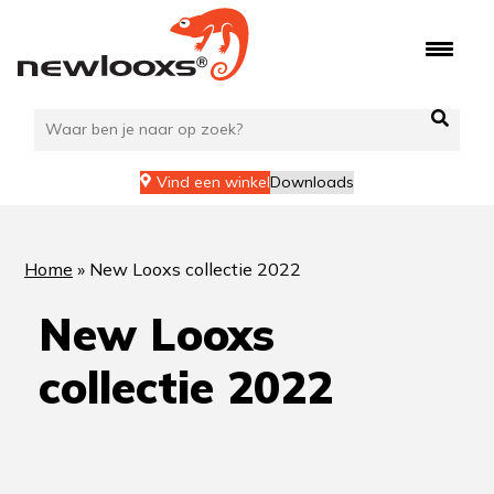
Ga
naar
de
inhoud
Vind een winkel
Downloads
Home
»
New Looxs collectie 2022
New Looxs
collectie 2022