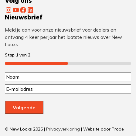
Volg ons
Instagram
YouTube
Facebook
LinkedIn
Nieuwsbrief
Meld je aan voor onze nieuwsbrief voor dealers en
ontvang 4 keer per jaar het laatste nieuws over New
Looxs.
Stap
1
van
2
50%
N
N
a
E
a
a
m
a
a
m
m
Volgende
i
(
l
V
(
© New Looxs 2026 |
Privacyverklaring
| Website door Prode
V
e