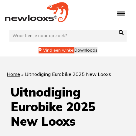
Ga
naar
de
inhoud
Vind een winkel
Downloads
Home
»
Uitnodiging Eurobike 2025 New Looxs
Uitnodiging
Eurobike 2025
New Looxs