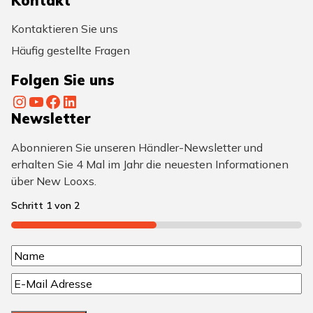
Kontakt
Kontaktieren Sie uns
Häufig gestellte Fragen
Folgen Sie uns
Instagram
YouTube
Facebook
LinkedIn
Newsletter
Abonnieren Sie unseren Händler-Newsletter und
erhalten Sie 4 Mal im Jahr die neuesten Informationen
über New Looxs.
Schritt
1
von
2
50%
N
N
a
E
a
m
-
m