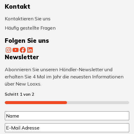
Kontakt
Kontaktieren Sie uns
Häufig gestellte Fragen
Folgen Sie uns
Instagram
YouTube
Facebook
LinkedIn
Newsletter
Abonnieren Sie unseren Händler-Newsletter und
erhalten Sie 4 Mal im Jahr die neuesten Informationen
über New Looxs.
Schritt
1
von
2
50%
N
N
a
E
a
-