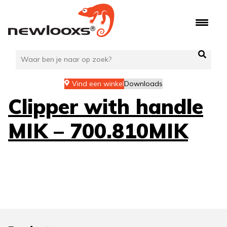
Ga
naar
de
inhoud
Vind een winkel
Downloads
Clipper with handle
MIK – 700.810MIK