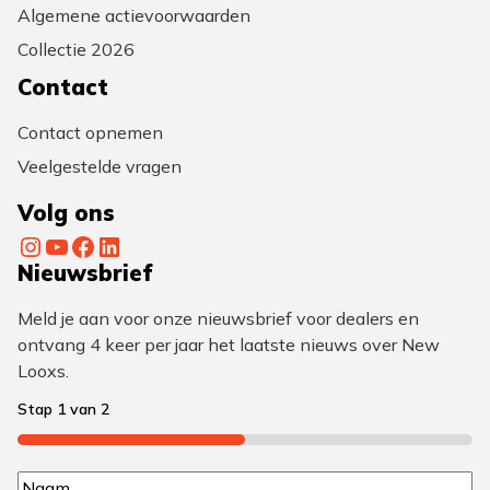
Algemene actievoorwaarden
Collectie 2026
Contact
Contact opnemen
Veelgestelde vragen
Volg ons
Instagram
YouTube
Facebook
LinkedIn
Nieuwsbrief
Meld je aan voor onze nieuwsbrief voor dealers en
ontvang 4 keer per jaar het laatste nieuws over New
Looxs.
Stap
1
van
2
50%
N