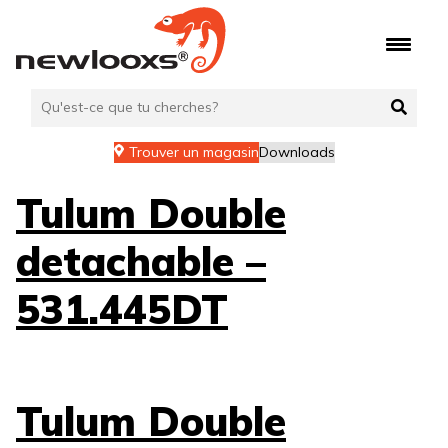
Aller
au
contenu
Trouver un magasin
Downloads
Tulum Double
detachable –
531.445DT
Tulum Double