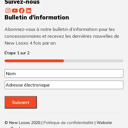
Suivez-nous
Instagram
YouTube
Facebook
LinkedIn
Bulletin d’information
Abonnez-vous à notre bulletin d’information pour les
concessionnaires et recevez les dernières nouvelles de
New Looxs 4 fois par an.
Étape
1
sur
2
50%
N
N
o
C
o
m
o
m
u
(
Suivant
r
N
r
é
i
© New Looxs 2026 |
Politique de confidentialité
| Website
e