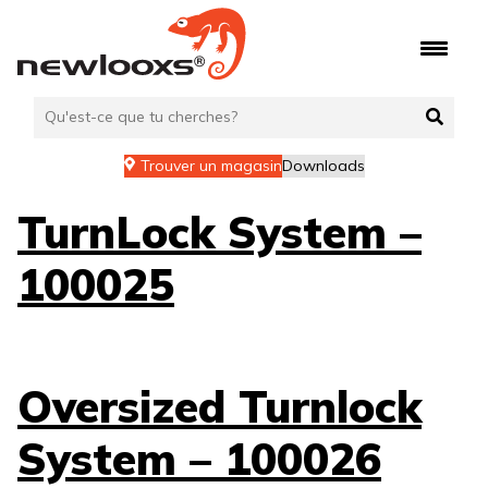
Aller
au
contenu
Trouver un magasin
Downloads
TurnLock System –
100025
Oversized Turnlock
System – 100026