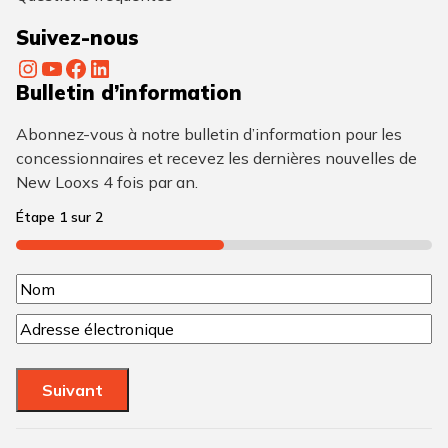
Suivez-nous
Instagram
YouTube
Facebook
LinkedIn
Bulletin d’information
Abonnez-vous à notre bulletin d’information pour les
concessionnaires et recevez les dernières nouvelles de
New Looxs 4 fois par an.
Étape
1
sur
2
50%
N
N
o
C
o
m
o
m
u
(
Suivant
r
N
r
i