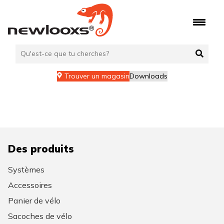
Aller
au
contenu
Trouver un magasin
Downloads
Des produits
Systèmes
Accessoires
Panier de vélo
Sacoches de vélo