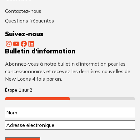
Contactez-nous
Questions fréquentes
Suivez-nous
Instagram
YouTube
Facebook
LinkedIn
Bulletin d’information
Abonnez-vous à notre bulletin d’information pour les
concessionnaires et recevez les dernières nouvelles de
New Looxs 4 fois par an.
Étape
1
sur
2
50%
N
N
o
C
o
m
o
m
u