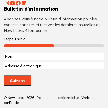
Instagram
YouTube
Facebook
LinkedIn
Bulletin d’information
Abonnez-vous à notre bulletin d’information pour les
concessionnaires et recevez les dernières nouvelles de
New Looxs 4 fois par an.
Étape
1
sur
2
50%
N
N
o
C
o
m
o
m
u
(
Suivant
r
N
r
é
i
© New Looxs 2026 |
Politique de confidentialité
| Website
e
c
parProde
l