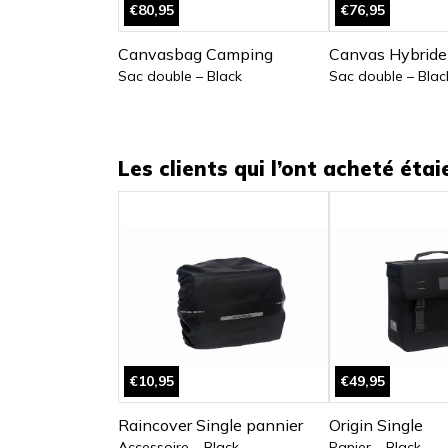
€80,95
€76,95
Canvasbag Camping
Canvas Hybride
Sac double – Black
Sac double – Blac
Les clients qui l’ont acheté éta
€10,95
€49,95
Raincover Single pannier
Origin Single
Accessoire – Black
Panier – Black