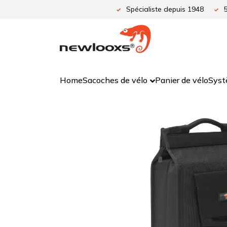
Aller
Spécialiste depuis 1948
au
contenu
Home
Sacoches de vélo
Panier de vélo
Syst