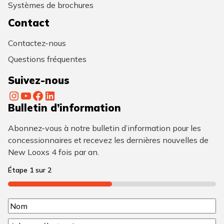
Systèmes de brochures
Contact
Contactez-nous
Questions fréquentes
Suivez-nous
Instagram
YouTube
Facebook
LinkedIn
Bulletin d’information
Abonnez-vous à notre bulletin d’information pour les
concessionnaires et recevez les dernières nouvelles de
New Looxs 4 fois par an.
Étape
1
sur
2
50%
N
N
o
C