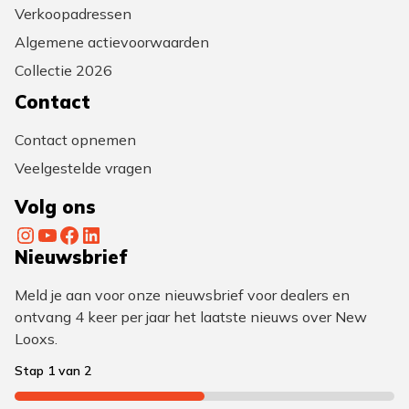
Verkoopadressen
Algemene actievoorwaarden
Collectie 2026
Contact
Contact opnemen
Veelgestelde vragen
Volg ons
Instagram
YouTube
Facebook
LinkedIn
Nieuwsbrief
Meld je aan voor onze nieuwsbrief voor dealers en
ontvang 4 keer per jaar het laatste nieuws over New
Looxs.
Stap
1
van
2
50%