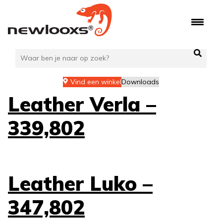
Ga
naar
de
inhoud
Vind een winkel
Downloads
Leather Verla –
339,802
Leather Luko –
347,802