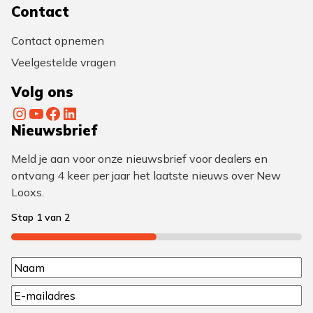
Contact
Contact opnemen
Veelgestelde vragen
Volg ons
Instagram
YouTube
Facebook
LinkedIn
Nieuwsbrief
Meld je aan voor onze nieuwsbrief voor dealers en
ontvang 4 keer per jaar het laatste nieuws over New
Looxs.
Stap
1
van
2
50%
N
N
a
E
a
a
m