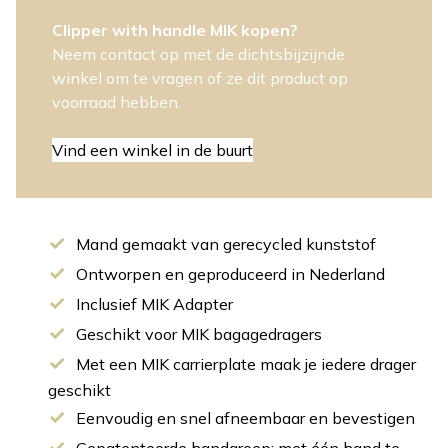
Clipper with handle MIK kopen?
Neem contact op met de dichtsbijzijnde
winkel om te vragen of ze dit product op
voorraad hebben.
Vind een winkel in de buurt
Mand gemaakt van gerecycled kunststof
Ontworpen en geproduceerd in Nederland
Inclusief MIK Adapter
Geschikt voor MIK bagagedragers
Met een MIK carrierplate maak je iedere drager
geschikt
Eenvoudig en snel afneembaar en bevestigen
Gepatenteerde handgreep: met één hand te