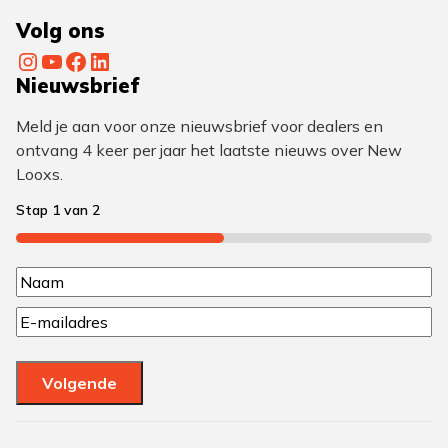
Volg ons
Instagram
YouTube
Facebook
LinkedIn
Nieuwsbrief
Meld je aan voor onze nieuwsbrief voor dealers en
ontvang 4 keer per jaar het laatste nieuws over New
Looxs.
Stap
1
van
2
50%
N
N
a
E
a
a
m
a
a
m
m
Volgende
i
(
l
V
(