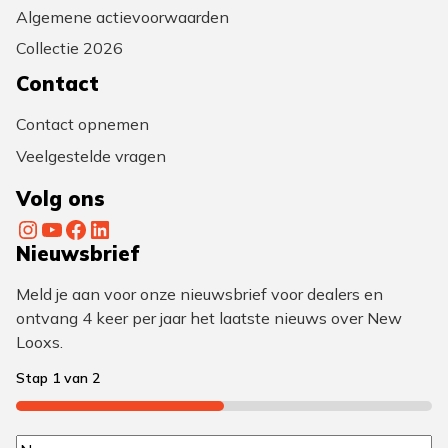
Algemene actievoorwaarden
Collectie 2026
Contact
Contact opnemen
Veelgestelde vragen
Volg ons
Instagram
YouTube
Facebook
LinkedIn
Nieuwsbrief
Meld je aan voor onze nieuwsbrief voor dealers en
ontvang 4 keer per jaar het laatste nieuws over New
Looxs.
Stap
1
van
2
50%