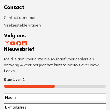
Contact
Contact opnemen
Veelgestelde vragen
Volg ons
Instagram
YouTube
Facebook
LinkedIn
Nieuwsbrief
Meld je aan voor onze nieuwsbrief voor dealers en
ontvang 4 keer per jaar het laatste nieuws over New
Looxs.
Stap
1
van
2
50%
N
N
a
E
a