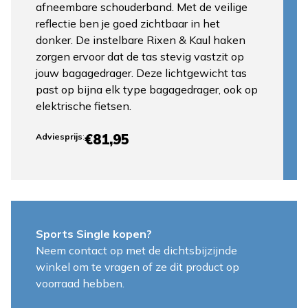
afneembare schouderband. Met de veilige
reflectie ben je goed zichtbaar in het
donker. De instelbare Rixen & Kaul haken
zorgen ervoor dat de tas stevig vastzit op
jouw bagagedrager. Deze lichtgewicht tas
past op bijna elk type bagagedrager, ook op
elektrische fietsen.
€81,95
Adviesprijs
:
Sports Single kopen?
Neem contact op met de dichtsbijzijnde
winkel om te vragen of ze dit product op
voorraad hebben.