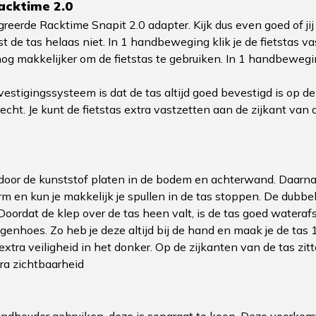
acktime 2.0
egreerde Racktime Snapit 2.0 adapter. Kijk dus even goed of 
t de tas helaas niet. In 1 handbeweging klik je de fietstas va
g makkelijker om de fietstas te gebruiken. In 1 handbeweging 
stigingssysteem is dat de tas altijd goed bevestigd is op de 
recht. Je kunt de fietstas extra vastzetten aan de zijkant va
door de kunststof platen in de bodem en achterwand. Daarnaas
orm en kun je makkelijk je spullen in de tas stoppen. De dubbe
Doordat de klep over de tas heen valt, is de tas goed wateraf
genhoes. Zo heb je deze altijd bij de hand en maak je de tas
 extra veiligheid in het donker. Op de zijkanten van de tas zi
ra zichtbaarheid
andhouder gebruiken, deze is separaat te koop. Deze voorkomt