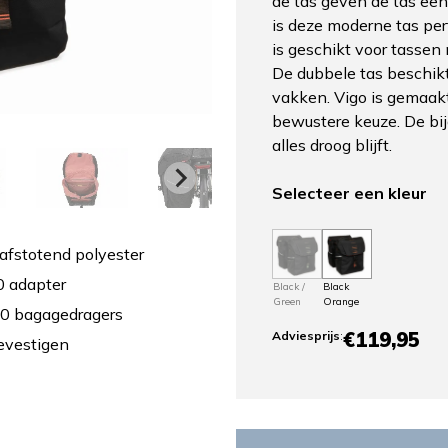
de tas geven de tas een
is deze moderne tas perf
is geschikt voor tassen
De dubbele tas beschik
vakken. Vigo is gemaakt
bewustere keuze. De bij
alles droog blijft.
Selecteer een kleur
afstotend polyester
0 adapter
Black /
Black
Green
Orange
.0 bagagedragers
€119,95
Adviesprijs
:
evestigen