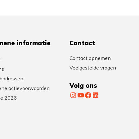
mene informatie
Contact
Contact opnemen
s
Veelgestelde vragen
ns
padressen
Volg ons
ne actievoorwaarden
Instagram
YouTube
Facebook
LinkedIn
tie 2026