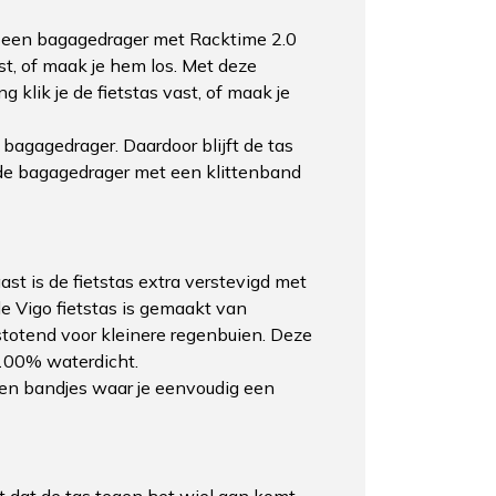
jij een bagagedrager met Racktime 2.0
st, of maak je hem los. Met deze
klik je de fietstas vast, of maak je
bagagedrager. Daardoor blijft de tas
n de bagagedrager met een klittenband
t is de fietstas extra verstevigd met
le Vigo fietstas is gemaakt van
stotend voor kleinere regenbuien. Deze
 100% waterdicht.
tten bandjes waar je eenvoudig een
 dat de tas tegen het wiel aan komt.