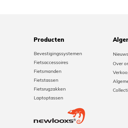
Producten
Alge
Bevestigingssystemen
Nieuw
Fietsaccessoires
Over o
Fietsmanden
Verkoo
Fietstassen
Algeme
Fietsrugzakken
Collec
Laptoptassen