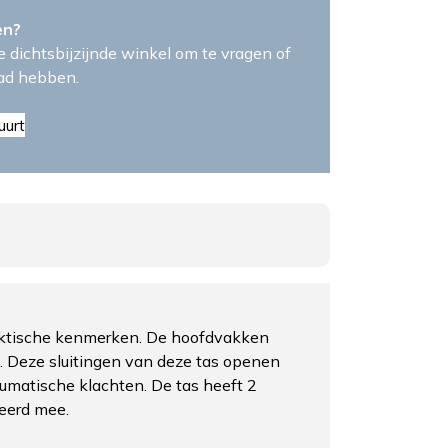
en?
 dichtsbijzijnde winkel om te vragen of
aad hebben.
uurt
praktische kenmerken. De hoofdvakken
en. Deze sluitingen van deze tas openen
reumatische klachten. De tas heeft 2
seerd mee.