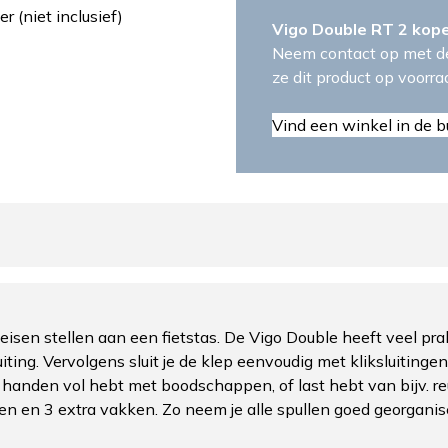
 (niet inclusief)
Vigo Double RT 2 kop
Neem contact op met de
ze dit product op voorr
Vind een winkel in de b
eisen stellen aan een fietstas. De Vigo Double heeft veel 
uiting. Vervolgens sluit je de klep eenvoudig met kliksluiting
e je handen vol hebt met boodschappen, of last hebt van bijv. 
en en 3 extra vakken. Zo neem je alle spullen goed georgani