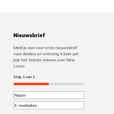
Nieuwsbrief
Meld je aan voor onze nieuwsbrief
voor dealers en ontvang 4 keer per
jaar het laatste nieuws over New
Looxs.
Stap
1
van
2
50%
N
N
a
E
a
m
a
a