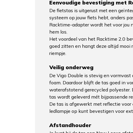
Eenvoudige bevestiging met R
De fietstas is uitgerust met een geïnt
systeem op jouw fiets hebt, anders pas
Racktime-adapter wordt het voor jou no
hem los.
Het voordeel van het Racktime 2.0 beve
goed zitten en hangt deze altijd mooi 
riempje.
Veilig onderweg
De Vigo Double is stevig en vormvast 
foam. Daardoor blijft de tas goed in v
waterafstotend gerecycled polyester. 
tas wordt geleverd mét bijpassende re
De tas is afgewerkt met reflectie voor
ledlampje op kunt bevestigen voor ext
Afstandhouder
Je kunt bij de tas een New Looxs afst