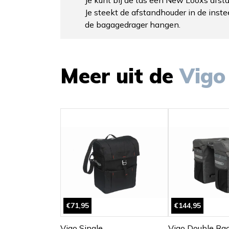
Je steekt de afstandhouder in de instee
de bagagedrager hangen.
Meer uit de
Vig
€71,95
€144,95
Vigo Single
Vigo Double Ra