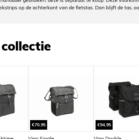
kstrips op de achterkant van de fietstas. Dan blijft de tas, o
o
collectie
€70,95
€94,95
cktime
Vigo Single
Vigo Double