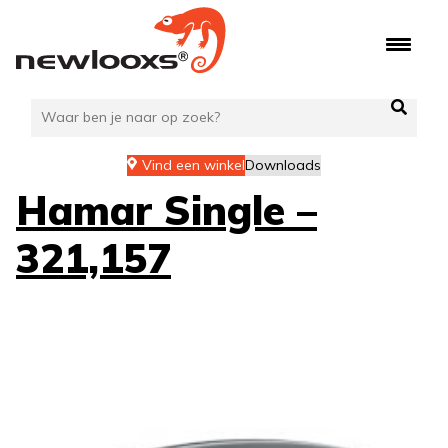
Ga
naar
de
inhoud
Vind een winkel
Downloads
Hamar Single –
321,157