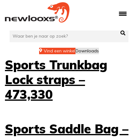
Ga
naar
de
inhoud
Vind een winkel
Downloads
Sports Trunkbag
Lock straps –
473,330
Sports Saddle Bag –