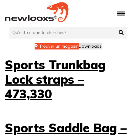
Aller
au
contenu
Trouver un magasin
Downloads
Sports Trunkbag
Lock straps –
473,330
Sports Saddle Bag –