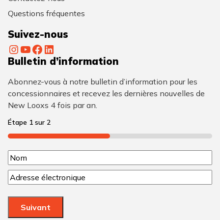
Questions fréquentes
Suivez-nous
Instagram
YouTube
Facebook
LinkedIn
Bulletin d’information
Abonnez-vous à notre bulletin d’information pour les
concessionnaires et recevez les dernières nouvelles de
New Looxs 4 fois par an.
Étape
1
sur
2
50%
N
N
o
C
o
m
o
m
u
(
Suivant
r