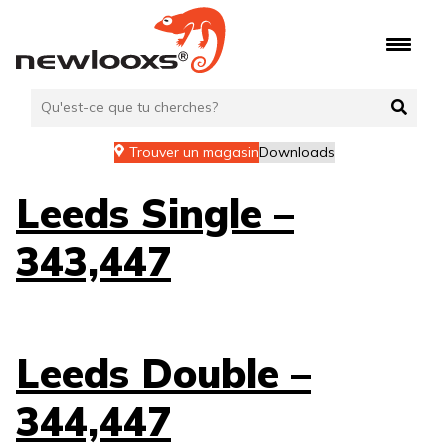
Aller
au
contenu
Trouver un magasin
Downloads
Leeds Single –
343,447
Leeds Double –
344,447