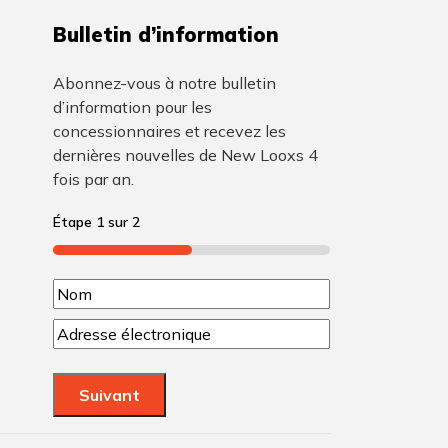
Bulletin d’information
Abonnez-vous à notre bulletin
d’information pour les
concessionnaires et recevez les
dernières nouvelles de New Looxs 4
fois par an.
Étape
1
sur
2
50%
N
N
o
C
o
o
m
m
u
Suivant
(
r
r
N