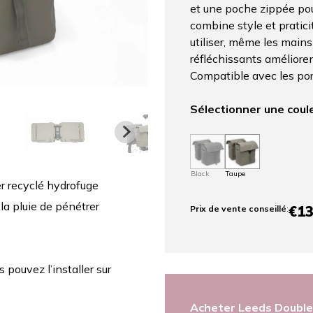
et une poche zippée pour
combine style et praticit
utiliser, même les main
réfléchissants améliorent
Compatible avec les po
Sélectionner une coul
Black
Taupe
r recyclé hydrofuge
la pluie de pénétrer
€13
Prix ​​de vente conseillé
:
pouvez l’installer sur
Acheter Leeds Double 