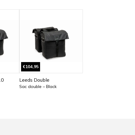
€104,95
.0
Leeds Double
Sac double – Black