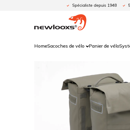
Aller
Spécialiste depuis 1948
au
contenu
Home
Sacoches de vélo
Panier de vélo
Syst