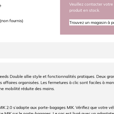
Veuillez contacter votre 
e
produit en stock.
(non fournis)
Trouvez un magasin à p
a Leeds Double allie style et fonctionnalités pratiques. Deux 
affaires organisées. Les fermetures à clic sont faciles à mani
e mobilité réduite des mains.
IK 2.0 s’adapte aux porte-bagages MIK. Vérifiez que votre vé
e MIK sur le porte-bagages. Le sac est livré avec un adaptateur