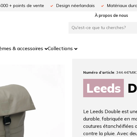
5000 + points de vente
Design néerlandais
Matériaux dura
À propos de nous
èmes & accessoires
Collections
Numéro d’article
: 344.447MIK
Leeds
D
Le Leeds Double est un
durable, fabriquée en ma
coutures étanchéifiées o
contre la pluie. Avec d