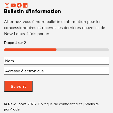
Instagram
YouTube
Facebook
LinkedIn
Bulletin d’information
Abonnez-vous à notre bulletin d’information pour les
concessionnaires et recevez les dernières nouvelles de
New Looxs 4 fois par an.
Étape
1
sur
2
50%
N
N
o
C
o
m
o
m
u
(
Suivant
r
N
r
é
i
© New Looxs 2026 |
Politique de confidentialité
| Website
e
c
parProde
l