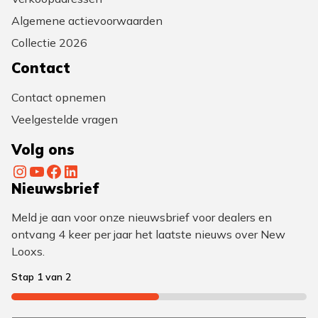
Algemene actievoorwaarden
Collectie 2026
Contact
Contact opnemen
Veelgestelde vragen
Volg ons
Instagram
YouTube
Facebook
LinkedIn
Nieuwsbrief
Meld je aan voor onze nieuwsbrief voor dealers en
ontvang 4 keer per jaar het laatste nieuws over New
Looxs.
Stap
1
van
2
50%