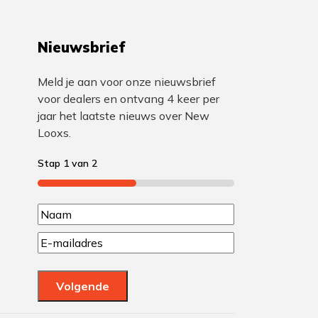
Nieuwsbrief
Meld je aan voor onze nieuwsbrief
voor dealers en ontvang 4 keer per
jaar het laatste nieuws over New
Looxs.
Stap
1
van
2
50%
N
N
a
E
a
m
a
a
a
m
Volgende
m
i
l
(