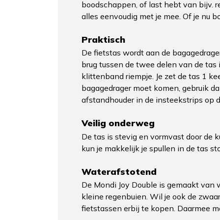
boodschappen, of last hebt van bijv. r
alles eenvoudig met je mee. Of je nu b
Praktisch
De fietstas wordt aan de bagagedrager 
brug tussen de twee delen van de tas 
klittenband riempje. Je zet de tas 1 k
bagagedrager moet komen, gebruik dan
afstandhouder in de insteekstrips op d
Veilig onderweg
De tas is stevig en vormvast door de k
kun je makkelijk je spullen in de tas s
Waterafstotend
De Mondi Joy Double is gemaakt van wa
kleine regenbuien. Wil je ook de zwa
fietstassen erbij te kopen. Daarmee ma