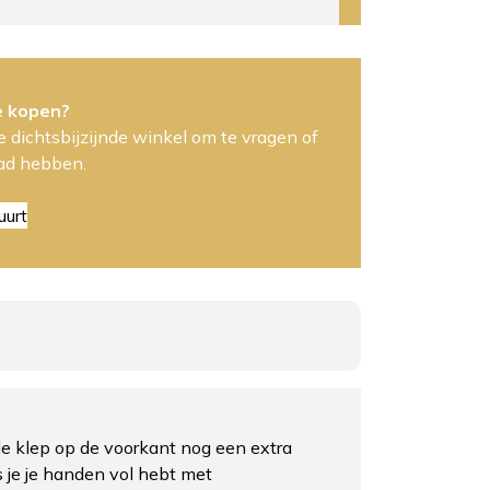
e kopen?
 dichtsbijzijnde winkel om te vragen of
aad hebben.
uurt
de klep op de voorkant nog een extra
ls je je handen vol hebt met