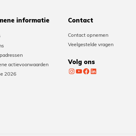
mene informatie
Contact
Contact opnemen
s
Veelgestelde vragen
ns
padressen
Volg ons
ne actievoorwaarden
Instagram
YouTube
Facebook
LinkedIn
tie 2026