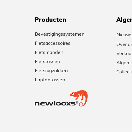
Producten
Alge
Bevestigingssystemen
Nieuw
Fietsaccessoires
Over o
Fietsmanden
Verkoo
Fietstassen
Algeme
Fietsrugzakken
Collec
Laptoptassen