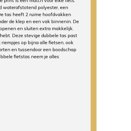
ke print is een match voor elke fiets.
 waterafstotend polyester, een
De tas heeft 2 ruime hoofdvakken
nder de klep en een vak binnenin. De
 openen en sluiten extra makkelijk.
l hebt. Deze stevige dubbele tas past
riempjes op bijna alle fietsen, ook
porten en tussendoor een boodschap
bbele fietstas neem je alles