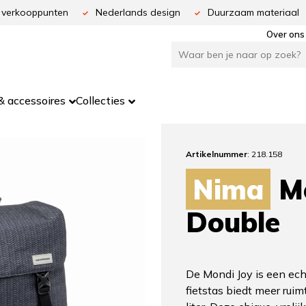
 verkooppunten
Nederlands design
Duurzaam materiaal
Over ons
 accessoires
Collecties
Artikelnummer
: 218.158
Nima
Mo
Double
De Mondi Joy is een ech
fietstas biedt meer ruim