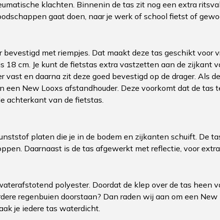
eumatische klachten. Binnenin de tas zit nog een extra ritsv
oodschappen gaat doen, naar je werk of school fietst of gewoo
bevestigd met riempjes. Dat maakt deze tas geschikt voor vrij
is 18 cm. Je kunt de fietstas extra vastzetten aan de zijkant
eer vast en daarna zit deze goed bevestigd op de drager. Als d
 een New Looxs afstandhouder. Deze voorkomt dat de tas te
e achterkant van de fietstas.
unststof platen die je in de bodem en zijkanten schuift. De ta
toppen. Daarnaast is de tas afgewerkt met reflectie, voor extra
terafstotend polyester. Doordat de klep over de tas heen va
ardere regenbuien doorstaan? Dan raden wij aan om een New
ak je iedere tas waterdicht.