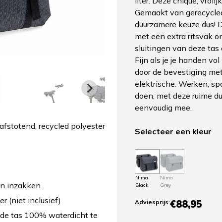
liter. Deze chique, vrolij
Gemaakt van gerecycled
duurzamere keuze dus! 
met een extra ritsvak o
sluitingen van deze tas
Fijn als je je handen vo
door de bevestiging met 
elektrische. Werken, s
doen, met deze ruime du
eenvoudig mee.
fstotend, recycled polyester
Selecteer een kleur
Nima
Nima
en inzakken
Black
Grey
 (niet inclusief)
€88,95
Adviesprijs
:
de tas 100% waterdicht te