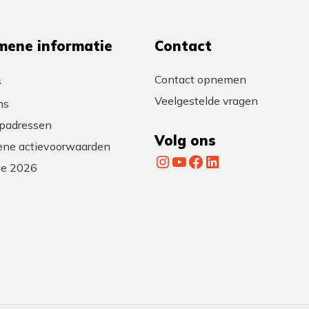
mene informatie
Contact
Contact opnemen
s
Veelgestelde vragen
ns
padressen
Volg ons
ne actievoorwaarden
Instagram
YouTube
Facebook
LinkedIn
tie 2026