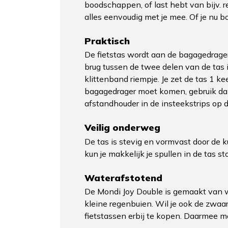
boodschappen, of last hebt van bijv. r
alles eenvoudig met je mee. Of je nu b
Praktisch
De fietstas wordt aan de bagagedrager 
brug tussen de twee delen van de tas 
klittenband riempje. Je zet de tas 1 k
bagagedrager moet komen, gebruik dan
afstandhouder in de insteekstrips op d
Veilig onderweg
De tas is stevig en vormvast door de k
kun je makkelijk je spullen in de tas s
Waterafstotend
De Mondi Joy Double is gemaakt van wa
kleine regenbuien. Wil je ook de zwa
fietstassen erbij te kopen. Daarmee ma