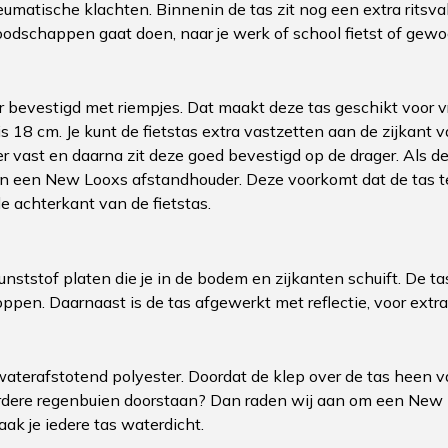
eumatische klachten. Binnenin de tas zit nog een extra ritsv
oodschappen gaat doen, naar je werk of school fietst of gewoo
bevestigd met riempjes. Dat maakt deze tas geschikt voor vrij
is 18 cm. Je kunt de fietstas extra vastzetten aan de zijkant
eer vast en daarna zit deze goed bevestigd op de drager. Als d
 een New Looxs afstandhouder. Deze voorkomt dat de tas te
e achterkant van de fietstas.
unststof platen die je in de bodem en zijkanten schuift. De ta
toppen. Daarnaast is de tas afgewerkt met reflectie, voor extra
terafstotend polyester. Doordat de klep over de tas heen va
ardere regenbuien doorstaan? Dan raden wij aan om een New
ak je iedere tas waterdicht.