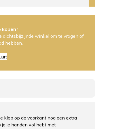
e kopen?
 dichtsbijzijnde winkel om te vragen of
aad hebben.
uurt
de klep op de voorkant nog een extra
ls je je handen vol hebt met