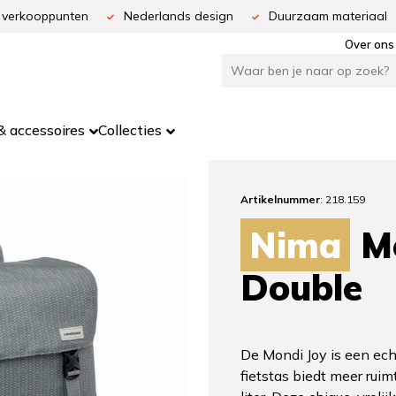
 verkooppunten
Nederlands design
Duurzaam materiaal
Over ons
 accessoires
Collecties
Artikelnummer
: 218.159
Nima
Mo
Double
De Mondi Joy is een ech
fietstas biedt meer ruim