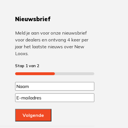
Nieuwsbrief
Meld je aan voor onze nieuwsbrief
voor dealers en ontvang 4 keer per
jaar het laatste nieuws over New
Looxs.
Stap
1
van
2
50%
N
N
a
E
a
m
a
a
a
m
Volgende
m
i
l
(