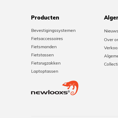
Producten
Alge
Bevestigingssystemen
Nieuw
Fietsaccessoires
Over o
Fietsmanden
Verkoo
Fietstassen
Algeme
Fietsrugzakken
Collec
Laptoptassen