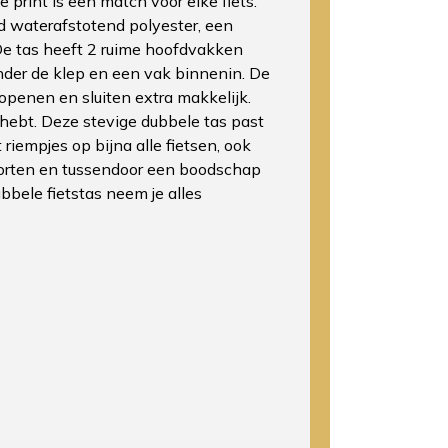
ke print is een match voor elke fiets.
 waterafstotend polyester, een
De tas heeft 2 ruime hoofdvakken
nder de klep en een vak binnenin. De
 openen en sluiten extra makkelijk.
l hebt. Deze stevige dubbele tas past
riempjes op bijna alle fietsen, ook
porten en tussendoor een boodschap
bbele fietstas neem je alles