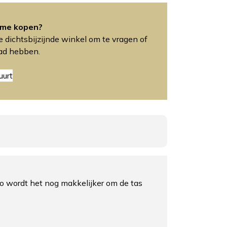
ime kopen?
 dichtsbijzijnde winkel om te vragen of
aad hebben.
uurt
Zo wordt het nog makkelijker om de tas