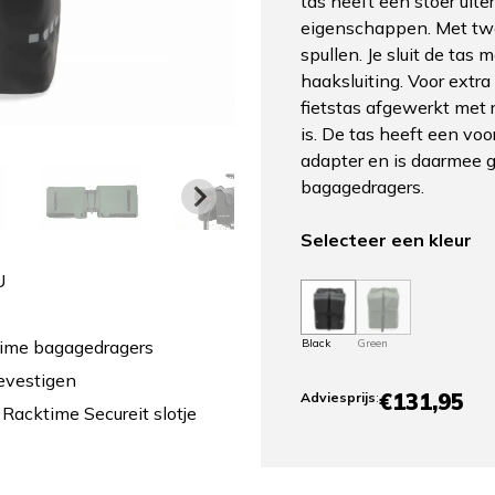
tas heeft een stoer uiter
eigenschappen. Met twe
spullen. Je sluit de tas
haaksluiting. Voor extra
fietstas afgewerkt met r
is. De tas heeft een v
adapter en is daarmee 
bagagedragers.
Selecteer een kleur
U
Black
Green
time bagagedragers
evestigen
€131,95
Adviesprijs
:
 Racktime Secureit slotje