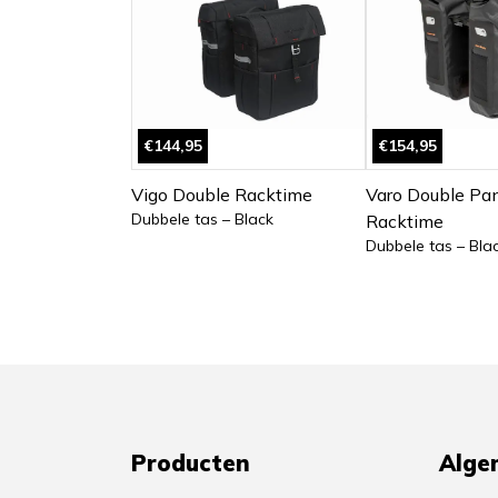
€144,95
€154,95
Vigo Double Racktime
Varo Double Pan
Dubbele tas – Black
Racktime
Dubbele tas – Bla
Producten
Alge