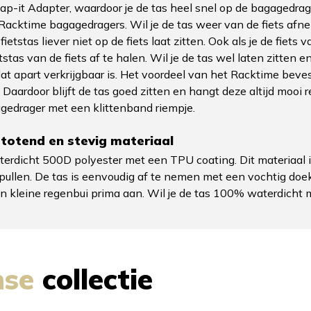
-it Adapter, waardoor je de tas heel snel op de bagagedrage
acktime bagagedragers. Wil je de tas weer van de fiets afne
ietstas liever niet op de fiets laat zitten. Ook als je de fie
tstas van de fiets af te halen. Wil je de tas wel laten zitten
at apart verkrijgbaar is. Het voordeel van het Racktime beves
aardoor blijft de tas goed zitten en hangt deze altijd mooi re
gedrager met een klittenband riempje.
totend en stevig materiaal
dicht 500D polyester met een TPU coating. Dit materiaal is 
ullen. De tas is eenvoudig af te nemen met een vochtig doekje
en kleine regenbui prima aan. Wil je de tas 100% waterdicht
nse
collectie