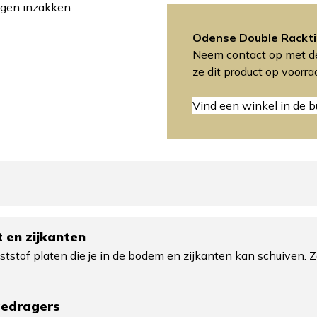
tegen inzakken
Odense Double Rackt
Neem contact op met de
ze dit product op voorr
Vind een winkel in de b
 en zijkanten
nststof platen die je in de bodem en zijkanten kan schuiven. 
gedragers