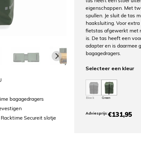
tas heeft een stoer uiter
eigenschappen. Met twe
spullen. Je sluit de tas
haaksluiting. Voor extra
fietstas afgewerkt met r
is. De tas heeft een v
adapter en is daarmee 
bagagedragers.
Selecteer een kleur
U
Black
Green
time bagagedragers
evestigen
€131,95
Adviesprijs
:
 Racktime Secureit slotje