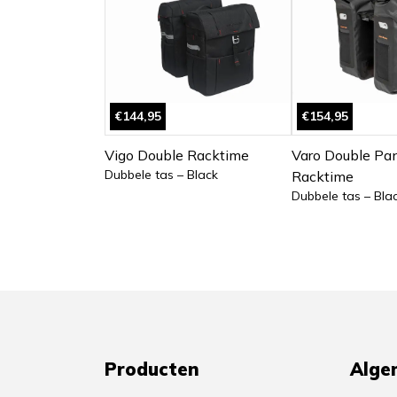
€144,95
€154,95
Vigo Double Racktime
Varo Double Pan
Dubbele tas – Black
Racktime
Dubbele tas – Bla
Producten
Alge