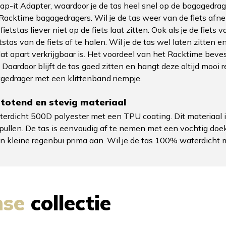
-it Adapter, waardoor je de tas heel snel op de bagagedrage
acktime bagagedragers. Wil je de tas weer van de fiets afne
ietstas liever niet op de fiets laat zitten. Ook als je de fie
tstas van de fiets af te halen. Wil je de tas wel laten zitten
at apart verkrijgbaar is. Het voordeel van het Racktime beves
aardoor blijft de tas goed zitten en hangt deze altijd mooi re
gedrager met een klittenband riempje.
totend en stevig materiaal
dicht 500D polyester met een TPU coating. Dit materiaal is 
ullen. De tas is eenvoudig af te nemen met een vochtig doekje
en kleine regenbui prima aan. Wil je de tas 100% waterdicht
nse
collectie