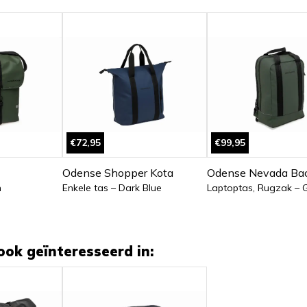
€72,95
€99,95
Odense Shopper Kota
Odense Nevada Ba
n
Enkele tas – Dark Blue
Laptoptas, Rugzak – 
ook geïnteresseerd in: