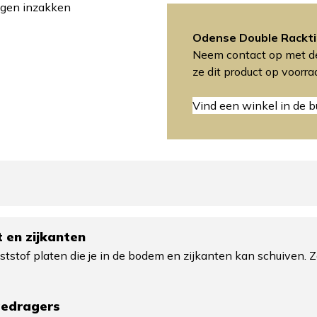
tegen inzakken
Odense Double Rackt
Neem contact op met de
ze dit product op voorr
Vind een winkel in de b
 en zijkanten
nststof platen die je in de bodem en zijkanten kan schuiven. 
gedragers