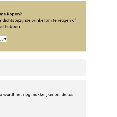
ime kopen?
 dichtsbijzijnde winkel om te vragen of
aad hebben.
uurt
Zo wordt het nog makkelijker om de tas