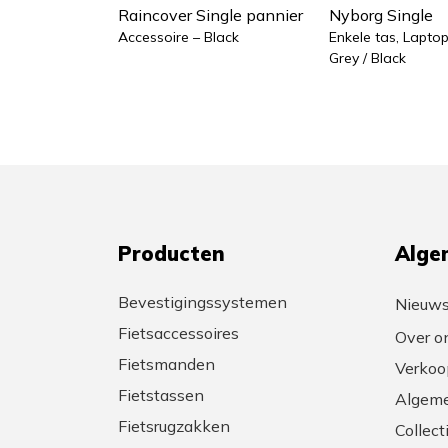
Raincover Single pannier
Nyborg Single
Accessoire – Black
Enkele tas, Lapto
Grey / Black
Producten
Alge
Bevestigingssystemen
Nieuw
Fietsaccessoires
Over o
Fietsmanden
Verkoo
Fietstassen
Algeme
Fietsrugzakken
Collec