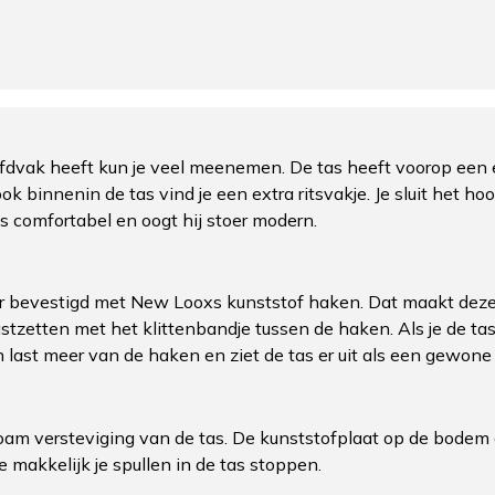
ofdvak heeft kun je veel meenemen. De tas heeft voorop een e
k binnenin de tas vind je een extra ritsvakje. Je sluit het ho
 comfortabel en oogt hij stoer modern.
 bevestigd met New Looxs kunststof haken. Dat maakt deze ta
astzetten met het klittenbandje tussen de haken. Als je de tas
n last meer van de haken en ziet de tas er uit als een gewone
foam versteviging van de tas. De kunststofplaat op de bodem
e makkelijk je spullen in de tas stoppen.