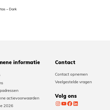
ptas – Dark
mene informatie
Contact
Contact opnemen
s
Veelgestelde vragen
ns
padressen
Volg ons
ne actievoorwaarden
Instagram
YouTube
Facebook
LinkedIn
tie 2026