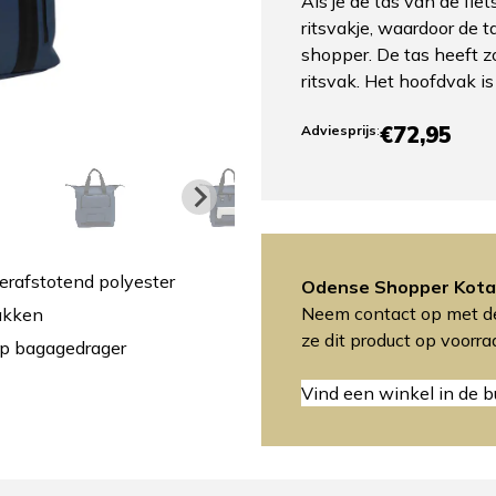
Als je de tas van de fie
ritsvakje, waardoor de t
shopper. De tas heeft z
ritsvak. Het hoofdvak is
€72,95
Adviesprijs
:
rafstotend polyester
Odense Shopper Kota
Neem contact op met de
vakken
ze dit product op voorr
op bagagedrager
Vind een winkel in de b