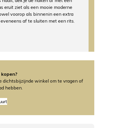
ts haalt, dek je de haken af met een
as eruit ziet als een mooie moderne
owel voorop als binnenin een extra
 eveneens af te sluiten met een rits.
 kopen?
 dichtsbijzijnde winkel om te vragen of
aad hebben.
uurt