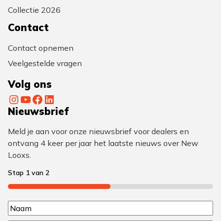
Collectie 2026
Contact
Contact opnemen
Veelgestelde vragen
Volg ons
Instagram
YouTube
Facebook
LinkedIn
Nieuwsbrief
Meld je aan voor onze nieuwsbrief voor dealers en
ontvang 4 keer per jaar het laatste nieuws over New
Looxs.
Stap
1
van
2
50%
N
N