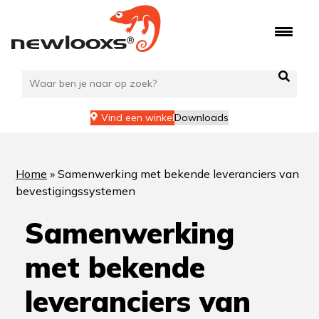
Ga
naar
de
inhoud
Vind een winkel
Downloads
Home
»
Samenwerking met bekende leveranciers van
bevestigingssystemen
Samenwerking
met bekende
leveranciers van