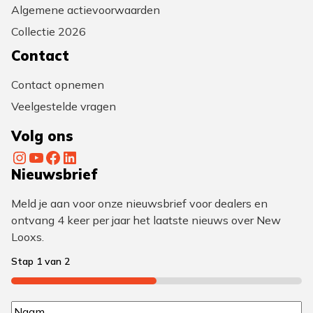
Algemene actievoorwaarden
Collectie 2026
Contact
Contact opnemen
Veelgestelde vragen
Volg ons
Instagram
YouTube
Facebook
LinkedIn
Nieuwsbrief
Meld je aan voor onze nieuwsbrief voor dealers en
ontvang 4 keer per jaar het laatste nieuws over New
Looxs.
Stap
1
van
2
50%
N