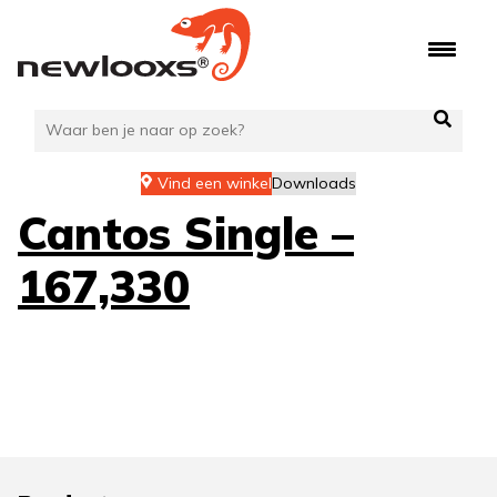
Ga
naar
de
inhoud
Vind een winkel
Downloads
Cantos Single –
167,330