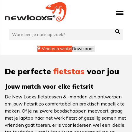
Ga
naar
de
inhoud
Vind een winkel
Downloads
De perfecte
fietstas
voor jou
Jouw match voor elke fietsrit
De New Looxs fietstassen & -manden zijn ontworpen
om jouw fietsrit zo comfortabel en praktisch mogelijk te
maken. Of je nu zware boodschappen meevoert, graag
met je laptop naar het werk fietst of gezellig samen met
vrienden gaat toeren, er is voor iedereen wel een ideale
tas te vinden. Laat je inspireren door onze ruime en