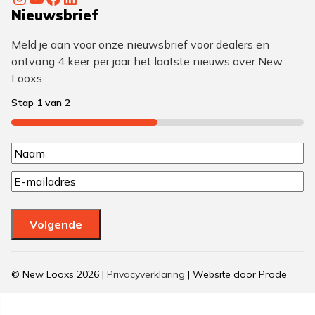
Nieuwsbrief
Meld je aan voor onze nieuwsbrief voor dealers en
ontvang 4 keer per jaar het laatste nieuws over New
Looxs.
Stap
1
van
2
50%
N
N
a
E
a
a
m
a
a
m
m
Volgende
i
(
l
V
(
© New Looxs 2026 |
Privacyverklaring
| Website door Prode
V
e
e
Stap
r
r