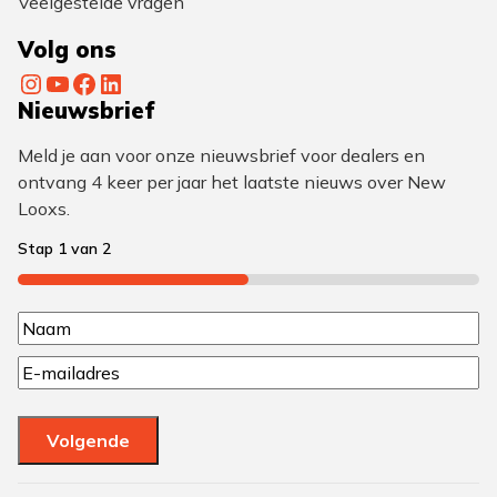
Veelgestelde vragen
Volg ons
Instagram
YouTube
Facebook
LinkedIn
Nieuwsbrief
Meld je aan voor onze nieuwsbrief voor dealers en
ontvang 4 keer per jaar het laatste nieuws over New
Looxs.
Stap
1
van
2
50%
N
N
a
E
a
a
m
a
a
m
m
Volgende
i
(
l