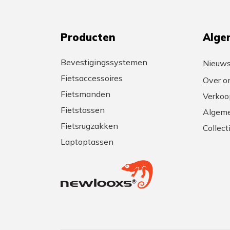
Producten
Alge
Bevestigingssystemen
Nieuw
Fietsaccessoires
Over o
Fietsmanden
Verkoo
Fietstassen
Algeme
Fietsrugzakken
Collec
Laptoptassen