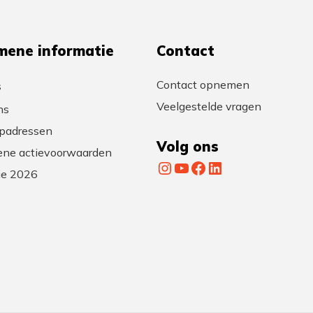
mene informatie
Contact
Contact opnemen
s
Veelgestelde vragen
ns
padressen
Volg ons
ne actievoorwaarden
Instagram
YouTube
Facebook
LinkedIn
tie 2026