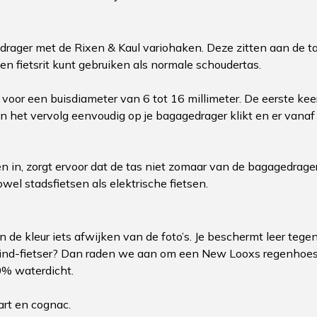
drager met de Rixen & Kaul variohaken. Deze zitten aan de t
een fietsrit kunt gebruiken als normale schoudertas.
voor een buisdiameter van 6 tot 16 millimeter. De eerste keer
in het vervolg eenvoudig op je bagagedrager klikt en er vanaf
n in, zorgt ervoor dat de tas niet zomaar van de bagagedrag
wel stadsfietsen als elektrische fietsen.
n de kleur iets afwijken van de foto’s. Je beschermt leer teg
nd-fietser? Dan raden we aan om een New Looxs regenhoes v
0% waterdicht.
art en cognac.