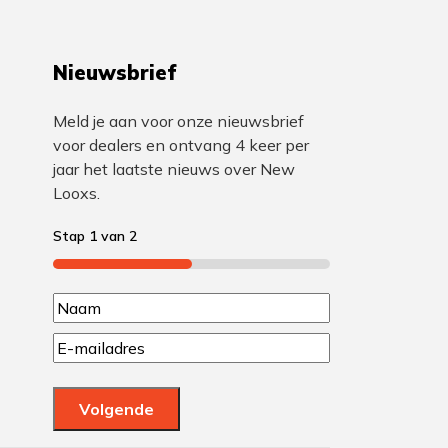
Nieuwsbrief
Meld je aan voor onze nieuwsbrief
voor dealers en ontvang 4 keer per
jaar het laatste nieuws over New
Looxs.
Stap
1
van
2
50%
N
N
a
E
a
m
a
a
a
m
Volgende
m
i
l