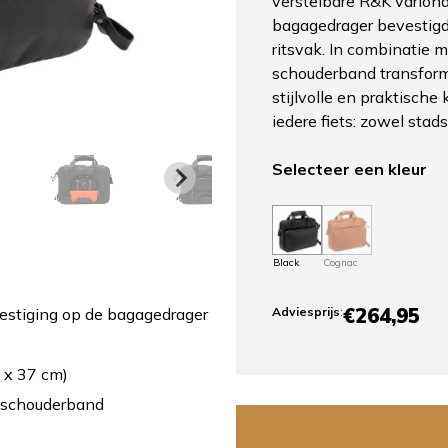
verstelbare R&K varioh
bagagedrager bevestigd 
ritsvak. In combinatie 
schouderband transforme
stijlvolle en praktische
iedere fiets: zowel stads
Selecteer een kleur
Black
Cognac
€264,95
estiging op de bagagedrager
Adviesprijs
:
 x 37 cm)
 schouderband